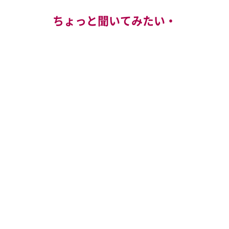
ちょっと聞いてみたい・
もっと知りたいという方
オンライン見学会
にご参加ください。
★毎週水曜日15：30～16：30開催 ★無料
※変更になることがありますので必ずコチラでご確認
ください。
運営会社：株式会社asokkaについて
個人情報の取り扱いについて