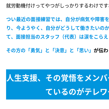
就労動機付けってやつがしっかりするわけです
つい最近の面接練習では、自分が病気や障害
り、今ようやく、自分がどうして働きたいの
て、面接担当のスタッフ（代表）は涙をこらえ
その方の「勇気」と「決意」と「思い」
が伝わ
人生支援、その覚悟をメンバ
ているのがテレワ